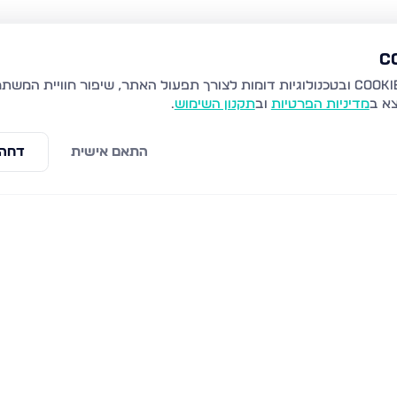
צא ב
מדיניות הפרטיות
וב
תקנון השימוש
.
התאם אישית
דחה 
שמעון דהאן 25, טבריה