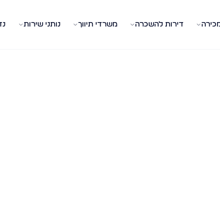
מכירה
דירות להשכרה
משרדי תיווך
נותני שירות
נד