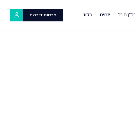
ל"ן חו"ל
יזמים
בלוג
פרסום דירה +