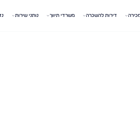
מכירה
דירות להשכרה
משרדי תיווך
נותני שירות
נד