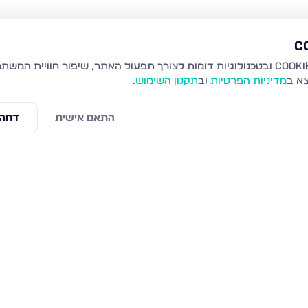
צא ב
מדיניות הפרטיות
וב
תקנון השימוש
.
התאם אישית
דחה 
שמעון דהאן 25, טבריה