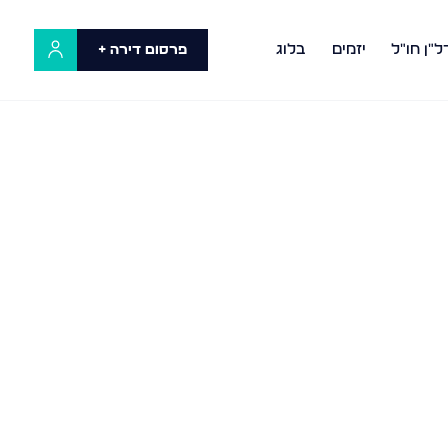
ל"ן חו"ל
יזמים
בלוג
פרסום דירה +