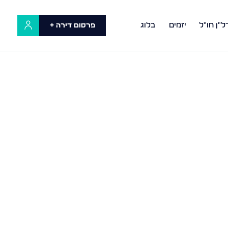
ל"ן חו"ל
יזמים
בלוג
פרסום דירה +