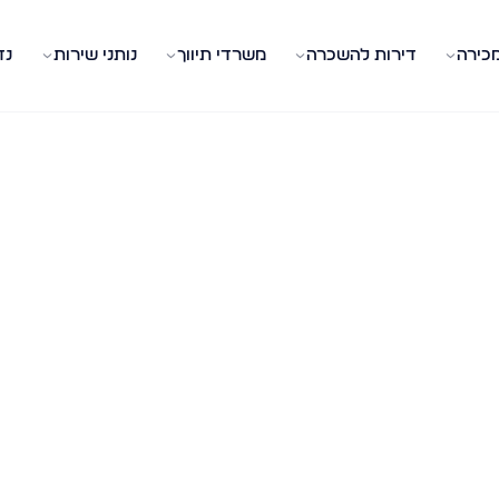
מכירה
דירות להשכרה
משרדי תיווך
נותני שירות
נד