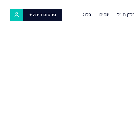
ל"ן חו"ל
יזמים
בלוג
פרסום דירה +