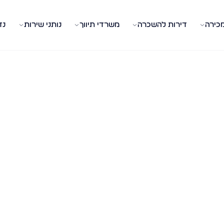
מכירה
דירות להשכרה
משרדי תיווך
נותני שירות
נד