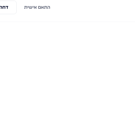
התאם אישית
דחה 
ראשי
פרויקטים חדשים
למכירה
אשדוד