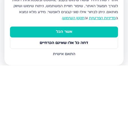
אתר רשות היחיד עושה שימוש בקבצי Cookie ובטכנולוגיות דומות
לצורך תפעול האתר, שיפור חוויית המשתמש, ניתוח שימוש ושיווק
מותאם.
ניתן לבחור אילו סוגי קבצים לאפשר. מידע מלא נמצא
ב
מדיניות הפרטיות
וב
תקנון השימוש
.
אשר הכל
דחה כל אלו שאינם הכרחיים
התאם אישית
נכסים נוספים
בצפת
הנרקיס, צפת
מצפה האגם 8, צפת