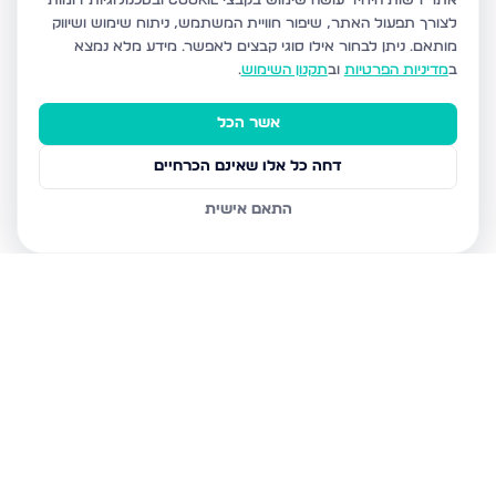
אתר רשות היחיד עושה שימוש בקבצי Cookie ובטכנולוגיות דומות
לצורך תפעול האתר, שיפור חוויית המשתמש, ניתוח שימוש ושיווק
מותאם.
ניתן לבחור אילו סוגי קבצים לאפשר. מידע מלא נמצא
ב
מדיניות הפרטיות
וב
תקנון השימוש
.
אשר הכל
דחה כל אלו שאינם הכרחיים
התאם אישית
נכסים נוספים
בביתר עילית
הדף היומי 7, ביתר עילית
הגר"א 12, ביתר עילית