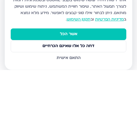
אתר רשות היחיד עושה שימוש בקבצי Cookie ובטכנולוגיות דומות
לצורך תפעול האתר, שיפור חוויית המשתמש, ניתוח שימוש ושיווק
מותאם.
ניתן לבחור אילו סוגי קבצים לאפשר. מידע מלא נמצא
ב
מדיניות הפרטיות
וב
תקנון השימוש
.
אשר הכל
דחה כל אלו שאינם הכרחיים
התאם אישית
נכסים נוספים
בירושלים
חיים מיכל מיכלין 6, ירושלים
הרב עוזיאל 58, ירושלים