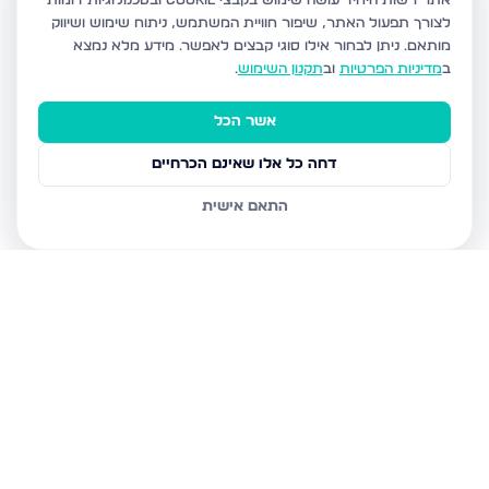
אתר רשות היחיד עושה שימוש בקבצי Cookie ובטכנולוגיות דומות
לצורך תפעול האתר, שיפור חוויית המשתמש, ניתוח שימוש ושיווק
מותאם.
ניתן לבחור אילו סוגי קבצים לאפשר. מידע מלא נמצא
ב
מדיניות הפרטיות
וב
תקנון השימוש
.
אשר הכל
דחה כל אלו שאינם הכרחיים
התאם אישית
נכסים נוספים
בחיפה
שד דגניה 77, חיפה
קרית חיים מערבית, חיפה