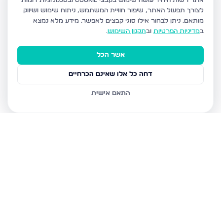
אתר רשות היחיד עושה שימוש בקבצי Cookie ובטכנולוגיות דומות
לצורך תפעול האתר, שיפור חוויית המשתמש, ניתוח שימוש ושיווק
מותאם.
ניתן לבחור אילו סוגי קבצים לאפשר. מידע מלא נמצא
ב
מדיניות הפרטיות
וב
תקנון השימוש
.
אשר הכל
דחה כל אלו שאינם הכרחיים
התאם אישית
נכסים נוספים
בנתניה
איסר הראל 15, נתניה
גדעון 21, נתניה