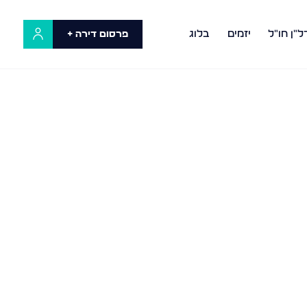
ל"ן חו"ל
יזמים
בלוג
פרסום דירה +