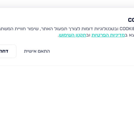
צא ב
מדיניות הפרטיות
וב
תקנון השימוש
.
התאם אישית
דחה 
בארי 83, נתניה