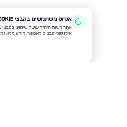
אנחנו משתמשים בקבצי Cookie
אתר רשות היחיד עושה שימוש בקבצי Cookie ובטכנולוגיות דומות לצורך תפעול האתר, שיפור חוויית המשתמש, ניתוח שימוש ושיווק מותאם.
אילו סוגי קבצים לאפשר. מידע מלא נמ
נכסים נוספים
בנתניה
איסר הראל 15, נתניה
גדעון 21, נתניה