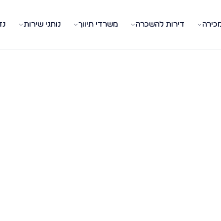
מכירה
דירות להשכרה
משרדי תיווך
נותני שירות
נד