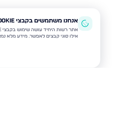
אנחנו משתמשים בקבצי Cookie
אתר רשות היחיד עושה שימוש בקבצי Cookie ובטכנולוגיות דומות לצורך תפעול האתר, שיפור חוויית המשתמש, ניתוח שימוש ושיווק מותאם.
אילו סוגי קבצים לאפשר. מידע מלא נמ
נכסים נוספים
בנתניה
איסר הראל 15, נתניה
גדעון 21, נתניה