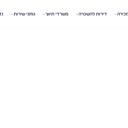
מכירה
דירות להשכרה
משרדי תיווך
נותני שירות
נד