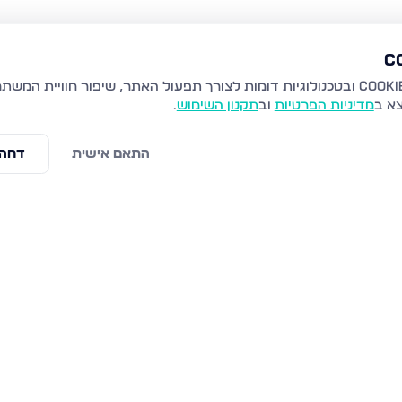
צא ב
מדיניות הפרטיות
וב
תקנון השימוש
.
התאם אישית
דחה 
בארי 83, נתניה