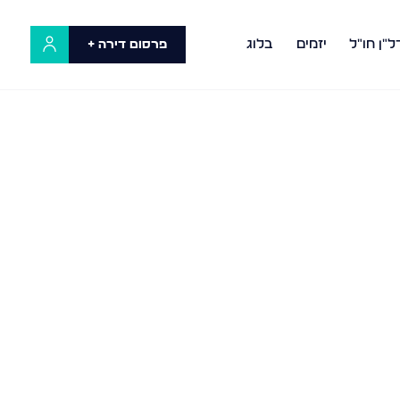
ל"ן חו"ל
יזמים
בלוג
פרסום דירה +