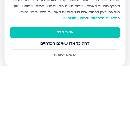
אתר רשות היחיד עושה שימוש בקבצי Cookie ובטכנולוגיות דומות
לצורך תפעול האתר, שיפור חוויית המשתמש, ניתוח שימוש ושיווק
מותאם.
ניתן לבחור אילו סוגי קבצים לאפשר. מידע מלא נמצא
ב
מדיניות הפרטיות
וב
תקנון השימוש
.
אשר הכל
דחה כל אלו שאינם הכרחיים
התאם אישית
נכסים נוספים
בבני ברק
עמיאל 7, בני ברק
מנחם בגין, בני ברק