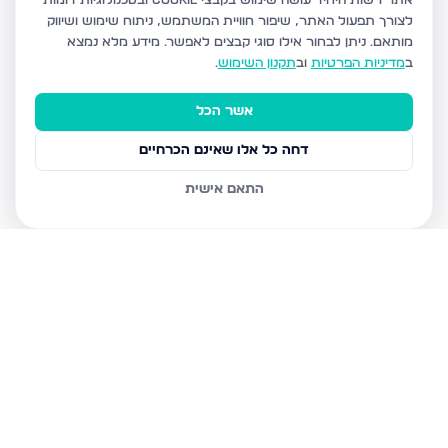
אתר רשות היחיד עושה שימוש בקבצי Cookie ובטכנולוגיות דומות
לצורך תפעול האתר, שיפור חוויית המשתמש, ניתוח שימוש ושיווק
מותאם.
ניתן לבחור אילו סוגי קבצים לאפשר. מידע מלא נמצא
ב
מדיניות הפרטיות
וב
תקנון השימוש
.
אשר הכל
דחה כל אלו שאינם הכרחיים
התאם אישית
נכסים נוספים
בירושלים
יפה שמואל 1, ירושלים
יעקב אלעזר 12, ירושלים