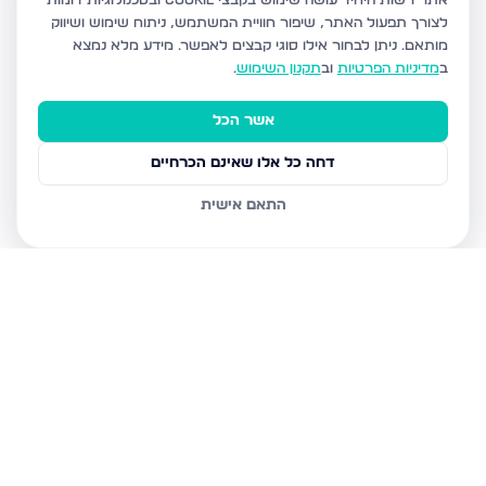
אתר רשות היחיד עושה שימוש בקבצי Cookie ובטכנולוגיות דומות
לצורך תפעול האתר, שיפור חוויית המשתמש, ניתוח שימוש ושיווק
מותאם.
ניתן לבחור אילו סוגי קבצים לאפשר. מידע מלא נמצא
ב
מדיניות הפרטיות
וב
תקנון השימוש
.
אשר הכל
דחה כל אלו שאינם הכרחיים
התאם אישית
נכסים נוספים
בלוד
משה רבינו 8, לוד
המצביאים 9, לוד