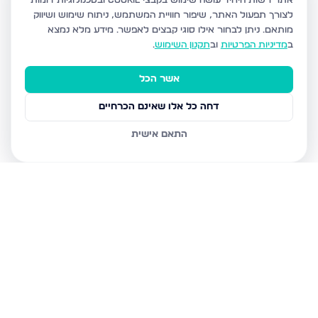
אתר רשות היחיד עושה שימוש בקבצי Cookie ובטכנולוגיות דומות
לצורך תפעול האתר, שיפור חוויית המשתמש, ניתוח שימוש ושיווק
מותאם.
ניתן לבחור אילו סוגי קבצים לאפשר. מידע מלא נמצא
ב
מדיניות הפרטיות
וב
תקנון השימוש
.
אשר הכל
דחה כל אלו שאינם הכרחיים
התאם אישית
נכסים נוספים
בירושלים
חיים מיכל מיכלין 6, ירושלים
הרב עוזיאל 58, ירושלים