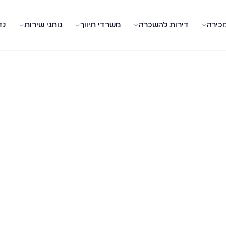
מכירה
דירות להשכרה
משרדי תיווך
נותני שירות
נד