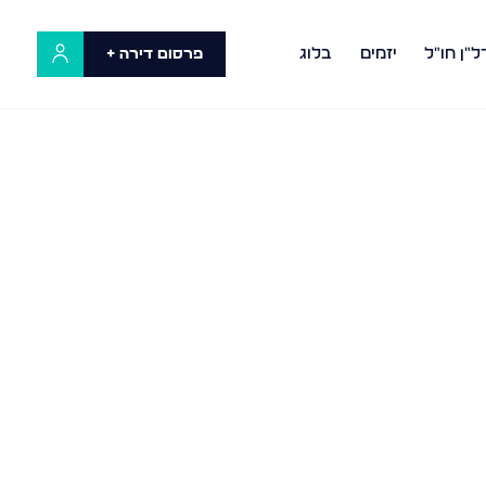
ל"ן חו"ל
יזמים
בלוג
פרסום דירה +