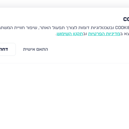
צא ב
מדיניות הפרטיות
וב
תקנון השימוש
.
התאם אישית
דחה 
ני, אשדוד
שמאי 16, אשדוד