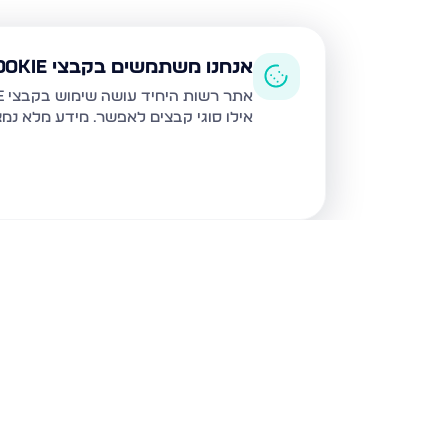
אנחנו משתמשים בקבצי Cookie
אתר רשות היחיד עושה שימוש בקבצי Cookie ובטכנולוגיות דומות לצורך תפעול האתר, שיפור חוויית המשתמש, ניתוח שימוש ושיווק מותאם.
אילו סוגי קבצים לאפשר. מידע מלא נמ
נכסים נוספים
באשדוד
חטיבת גולני 9, אשדוד
האזור הצפו