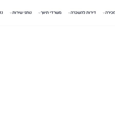
מכירה
דירות להשכרה
משרדי תיווך
נותני שירות
נד