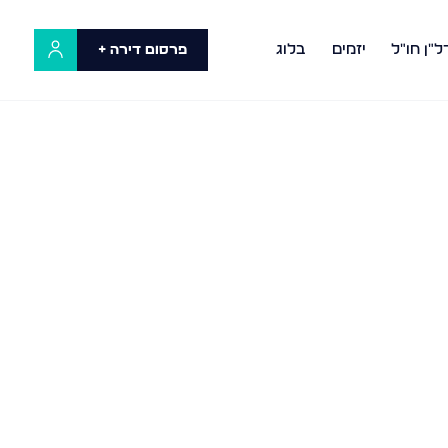
ל"ן חו"ל
יזמים
בלוג
פרסום דירה +