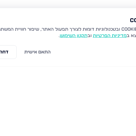
צא ב
מדיניות הפרטיות
וב
תקנון השימוש
.
התאם אישית
דחה 
ת זאב
קרית יערים, גבעת זאב