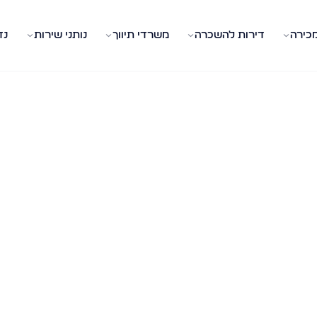
מכירה
דירות להשכרה
משרדי תיווך
נותני שירות
נד