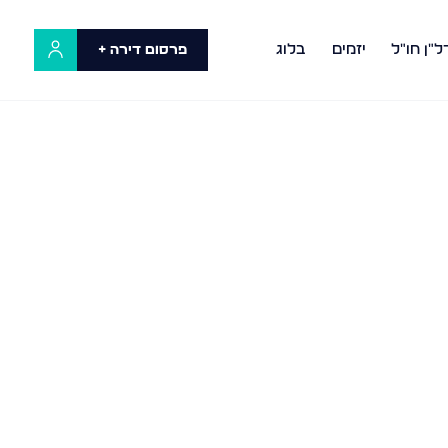
ל"ן חו"ל
יזמים
בלוג
פרסום דירה +