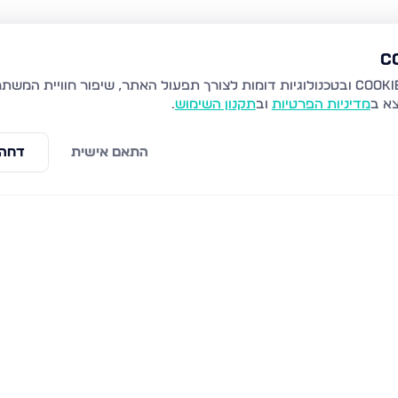
צא ב
מדיניות הפרטיות
וב
תקנון השימוש
.
התאם אישית
דחה 
ת זאב
קרית יערים, גבעת זאב