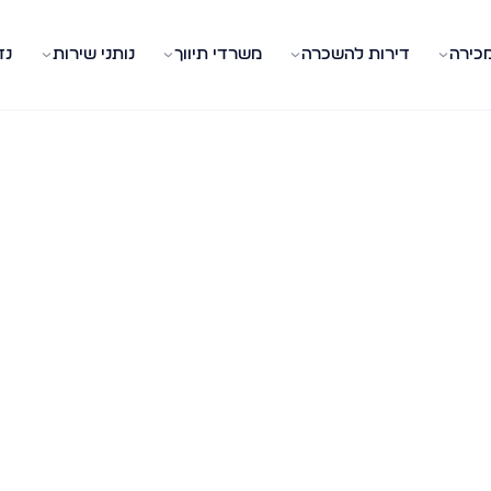
מכירה
דירות להשכרה
משרדי תיווך
נותני שירות
נד