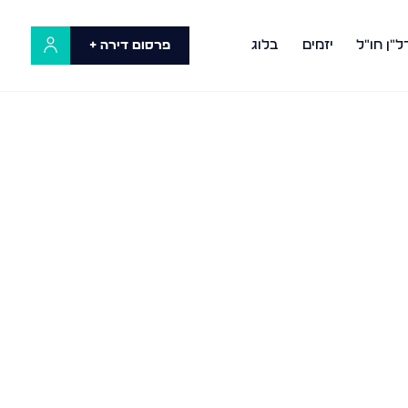
ל"ן חו"ל
יזמים
בלוג
פרסום דירה +