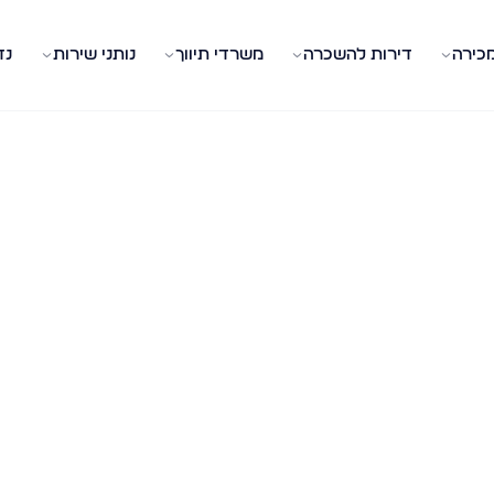
מכירה
דירות להשכרה
משרדי תיווך
נותני שירות
נד