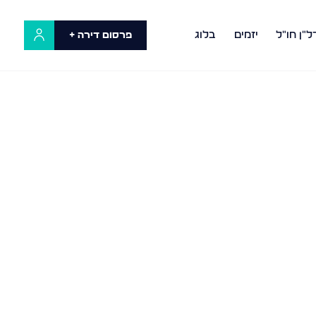
ל"ן חו"ל
יזמים
בלוג
פרסום דירה +