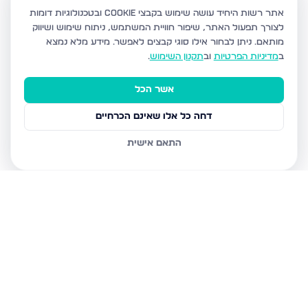
אתר רשות היחיד עושה שימוש בקבצי Cookie ובטכנולוגיות דומות
לצורך תפעול האתר, שיפור חוויית המשתמש, ניתוח שימוש ושיווק
מותאם.
ניתן לבחור אילו סוגי קבצים לאפשר. מידע מלא נמצא
ב
מדיניות הפרטיות
וב
תקנון השימוש
.
אשר הכל
דחה כל אלו שאינם הכרחיים
התאם אישית
נכסים נוספים
באשדוד
חטיבת גולני 9, אשדוד
האזור הצפוני, אשדוד