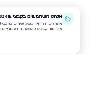
אנחנו משתמשים בקבצי Cookie
אתר רשות היחיד עושה שימוש בקבצי Cookie ובטכנולוגיות דומות לצורך תפעול האתר, שיפור חוויית המשתמש, ניתוח שימוש ושיווק מותאם.
אילו סוגי קבצים לאפשר. מידע מלא נמ
נכסים נוספים
במודיעין עילית
מסילת יוסף 24, מודיעין עילית
קצות החושן 17, מודיעין 