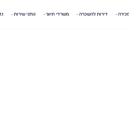
מכירה
דירות להשכרה
משרדי תיווך
נותני שירות
נד