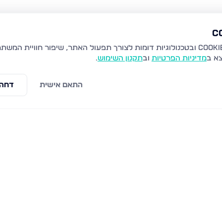
צא ב
מדיניות הפרטיות
וב
תקנון השימוש
.
התאם אישית
דחה 
עילית
רבי יהודה הנשיא 29, מודיעין עילית