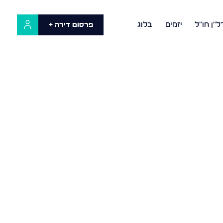
ל"ן חו"ל
יזמים
בלוג
פרסום דירה +