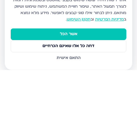
אתר רשות היחיד עושה שימוש בקבצי Cookie ובטכנולוגיות דומות
לצורך תפעול האתר, שיפור חוויית המשתמש, ניתוח שימוש ושיווק
מותאם.
ניתן לבחור אילו סוגי קבצים לאפשר. מידע מלא נמצא
ב
מדיניות הפרטיות
וב
תקנון השימוש
.
אשר הכל
דחה כל אלו שאינם הכרחיים
התאם אישית
נכסים נוספים
בטבריה
דרך הגבורה, טבריה
טבריה 10, טבריה