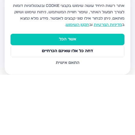
אתר רשות היחיד עושה שימוש בקבצי Cookie ובטכנולוגיות דומות
לצורך תפעול האתר, שיפור חוויית המשתמש, ניתוח שימוש ושיווק
מותאם.
ניתן לבחור אילו סוגי קבצים לאפשר. מידע מלא נמצא
ב
מדיניות הפרטיות
וב
תקנון השימוש
.
אשר הכל
דחה כל אלו שאינם הכרחיים
התאם אישית
נכסים נוספים
באשדוד
חטיבת גולני 9, אשדוד
האזור הצפוני, אשדוד