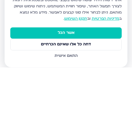
אתר רשות היחיד עושה שימוש בקבצי Cookie ובטכנולוגיות דומות
לצורך תפעול האתר, שיפור חוויית המשתמש, ניתוח שימוש ושיווק
מותאם.
ניתן לבחור אילו סוגי קבצים לאפשר. מידע מלא נמצא
ב
מדיניות הפרטיות
וב
תקנון השימוש
.
אשר הכל
דחה כל אלו שאינם הכרחיים
התאם אישית
נכסים נוספים
בירושלים
יפה שמואל 1, ירושלים
יעקב אלעזר 12, ירושלים