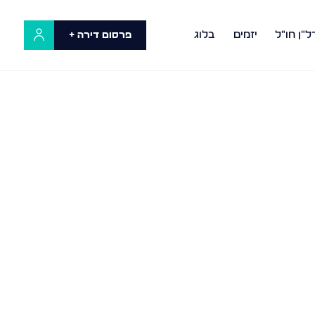
ל"ן חו"ל
יזמים
בלוג
פרסום דירה +