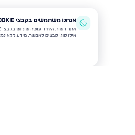
אנחנו משתמשים בקבצי Cookie
אתר רשות היחיד עושה שימוש בקבצי Cookie ובטכנולוגיות דומות לצורך תפעול האתר, שיפור חוויית המשתמש, ניתוח שימוש ושיווק מותאם.
אילו סוגי קבצים לאפשר. מידע מלא נמ
נכסים נוספים
בחיפה
שד דגניה 77, חיפה
קרית חיים