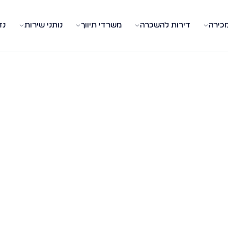
מכירה
דירות להשכרה
משרדי תיווך
נותני שירות
נד