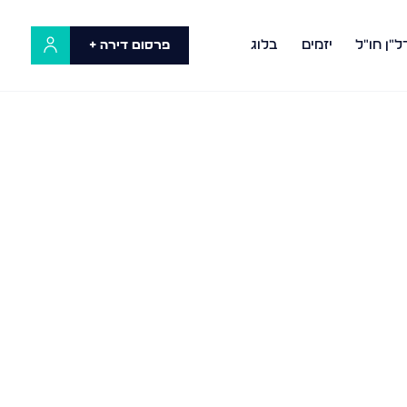
ל"ן חו"ל
יזמים
בלוג
פרסום דירה +