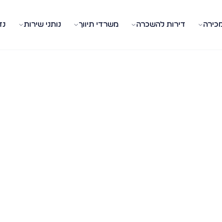
מכירה
דירות להשכרה
משרדי תיווך
נותני שירות
נד