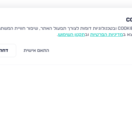
צא ב
מדיניות הפרטיות
וב
תקנון השימוש
.
התאם אישית
דחה 
שניר 15, מעלות תרשיחא