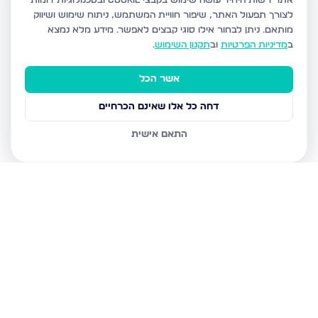
אתר רשות היחיד עושה שימוש בקבצי Cookie ובטכנולוגיות דומות
לצורך תפעול האתר, שיפור חוויית המשתמש, ניתוח שימוש ושיווק
מותאם.
ניתן לבחור אילו סוגי קבצים לאפשר. מידע מלא נמצא
ב
מדיניות הפרטיות
וב
תקנון השימוש
.
אשר הכל
דחה כל אלו שאינם הכרחיים
התאם אישית
נכסים נוספים
בבני ברק
מנחם בגין, בני ברק
הרב קוק 48, בני ברק