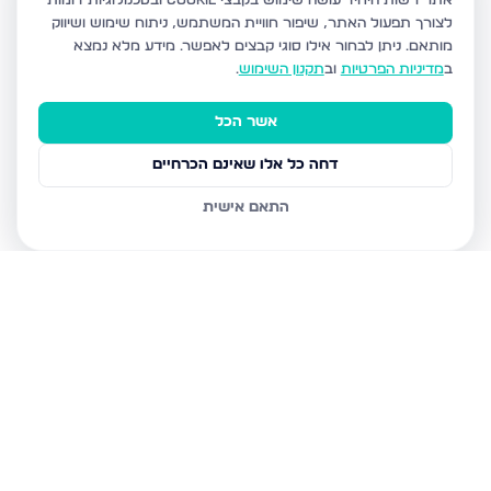
אתר רשות היחיד עושה שימוש בקבצי Cookie ובטכנולוגיות דומות
לצורך תפעול האתר, שיפור חוויית המשתמש, ניתוח שימוש ושיווק
מותאם.
ניתן לבחור אילו סוגי קבצים לאפשר. מידע מלא נמצא
ב
מדיניות הפרטיות
וב
תקנון השימוש
.
אשר הכל
דחה כל אלו שאינם הכרחיים
התאם אישית
נכסים נוספים
בנתיבות
נצר חזני 16, נתיבות
שלום דנינו 10, נתיבות