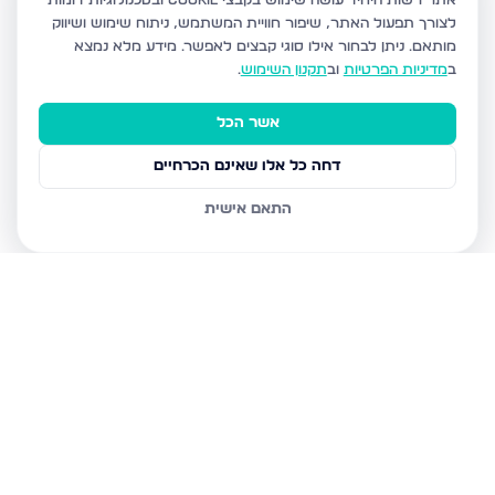
אתר רשות היחיד עושה שימוש בקבצי Cookie ובטכנולוגיות דומות
לצורך תפעול האתר, שיפור חוויית המשתמש, ניתוח שימוש ושיווק
מותאם.
ניתן לבחור אילו סוגי קבצים לאפשר. מידע מלא נמצא
ב
מדיניות הפרטיות
וב
תקנון השימוש
.
אשר הכל
דחה כל אלו שאינם הכרחיים
התאם אישית
נכסים נוספים
בביתר עילית
הדף היומי 7, ביתר עילית
הגר"א 12, ביתר עילית