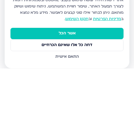
אתר רשות היחיד עושה שימוש בקבצי Cookie ובטכנולוגיות דומות
לצורך תפעול האתר, שיפור חוויית המשתמש, ניתוח שימוש ושיווק
מותאם.
ניתן לבחור אילו סוגי קבצים לאפשר. מידע מלא נמצא
ב
מדיניות הפרטיות
וב
תקנון השימוש
.
אשר הכל
דחה כל אלו שאינם הכרחיים
התאם אישית
נכסים נוספים
בצפת
הנרקיס, צפת
מצפה האגם 8, צפת