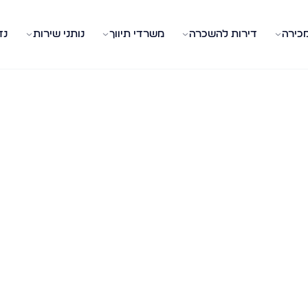
מכירה
דירות להשכרה
משרדי תיווך
נותני שירות
נד