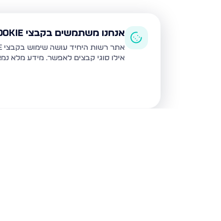
אנחנו משתמשים בקבצי Cookie
אתר רשות היחיד עושה שימוש בקבצי Cookie ובטכנולוגיות דומות לצורך תפעול האתר, שיפור חוויית המשתמש, ניתוח שימוש ושיווק מותאם.
אילו סוגי קבצים לאפשר. מידע מלא נמ
נכסים נוספים
בצפת
הנרקיס, צפת
מצפה האגם 8, 