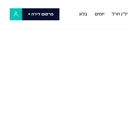
ל"ן חו"ל
יזמים
בלוג
פרסום דירה +