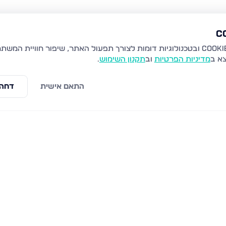
צא ב
מדיניות הפרטיות
וב
תקנון השימוש
.
התאם אישית
דחה 
צפת
הר ארבל 21, צפת