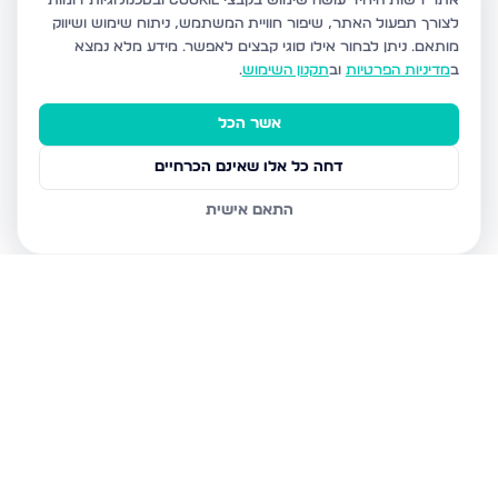
אתר רשות היחיד עושה שימוש בקבצי Cookie ובטכנולוגיות דומות
לצורך תפעול האתר, שיפור חוויית המשתמש, ניתוח שימוש ושיווק
מותאם.
ניתן לבחור אילו סוגי קבצים לאפשר. מידע מלא נמצא
ב
מדיניות הפרטיות
וב
תקנון השימוש
.
אשר הכל
דחה כל אלו שאינם הכרחיים
התאם אישית
נכסים נוספים
באלעד
רבנו ניסים גאון 34, אלעד
אבן גבירול 23, אלעד