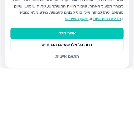
אתר רשות היחיד עושה שימוש בקבצי Cookie ובטכנולוגיות דומות
לצורך תפעול האתר, שיפור חוויית המשתמש, ניתוח שימוש ושיווק
מותאם.
ניתן לבחור אילו סוגי קבצים לאפשר. מידע מלא נמצא
ב
מדיניות הפרטיות
וב
תקנון השימוש
.
אשר הכל
דחה כל אלו שאינם הכרחיים
התאם אישית
נכסים נוספים
בבאר שבע
הכ"ג, באר שבע
חזני 36, באר שבע