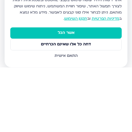
אתר רשות היחיד עושה שימוש בקבצי Cookie ובטכנולוגיות דומות
לצורך תפעול האתר, שיפור חוויית המשתמש, ניתוח שימוש ושיווק
מותאם.
ניתן לבחור אילו סוגי קבצים לאפשר. מידע מלא נמצא
ב
מדיניות הפרטיות
וב
תקנון השימוש
.
אשר הכל
דחה כל אלו שאינם הכרחיים
התאם אישית
נכסים נוספים
בבני ברק
עמיאל 7, בני ברק
מנחם בגין, בני ברק