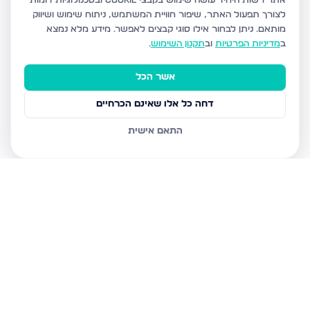
אתר רשות היחיד עושה שימוש בקבצי Cookie ובטכנולוגיות דומות
לצורך תפעול האתר, שיפור חוויית המשתמש, ניתוח שימוש ושיווק
מותאם.
ניתן לבחור אילו סוגי קבצים לאפשר. מידע מלא נמצא
ב
מדיניות הפרטיות
וב
תקנון השימוש
.
אשר הכל
דחה כל אלו שאינם הכרחיים
התאם אישית
נכסים נוספים
בשדרות
הרב אבא אבוחצירה 5, שדרות
הרב בן ציון אבא שאול 1, שדרות