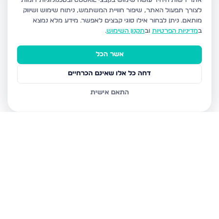
אתר רשות היחיד עושה שימוש בקבצי Cookie ובטכנולוגיות דומות
לצורך תפעול האתר, שיפור חוויית המשתמש, ניתוח שימוש ושיווק
מותאם.
ניתן לבחור אילו סוגי קבצים לאפשר. מידע מלא נמצא
ב
מדיניות הפרטיות
וב
תקנון השימוש
.
אשר הכל
דחה כל אלו שאינם הכרחיים
התאם אישית
נכסים נוספים
במגדל העמק
נחל הצבי, מגדל העמק
נחל הצבי 84, מגדל העמק