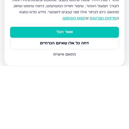
אתר רשות היחיד עושה שימוש בקבצי Cookie ובטכנולוגיות דומות
לצורך תפעול האתר, שיפור חוויית המשתמש, ניתוח שימוש ושיווק
מותאם.
ניתן לבחור אילו סוגי קבצים לאפשר. מידע מלא נמצא
ב
מדיניות הפרטיות
וב
תקנון השימוש
.
אשר הכל
דחה כל אלו שאינם הכרחיים
התאם אישית
נכסים נוספים
בדימונה
רבי נחמן מאומן 30, דימונה
הרצל 234, דימונה