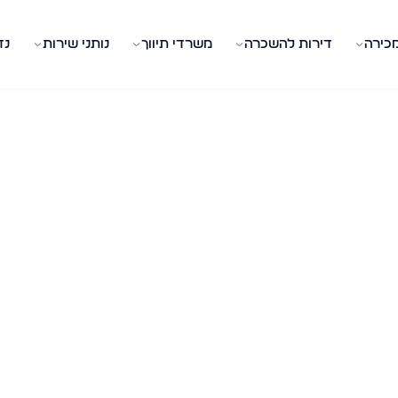
מכירה
דירות להשכרה
משרדי תיווך
נותני שירות
נד