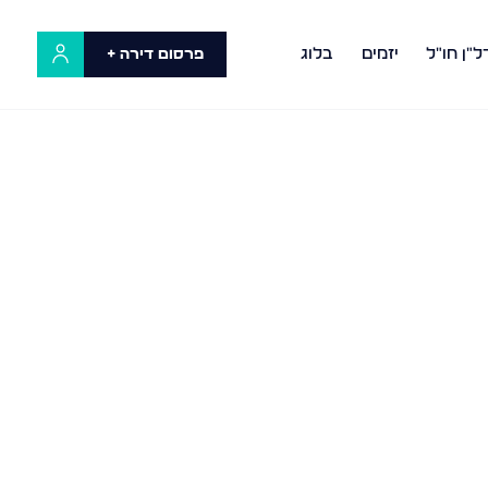
ל"ן חו"ל
יזמים
בלוג
פרסום דירה +