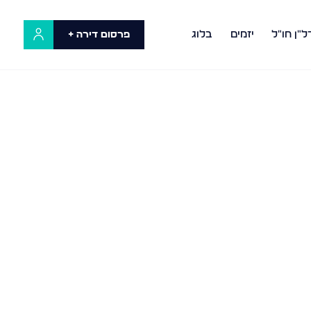
ל"ן חו"ל
יזמים
בלוג
פרסום דירה +