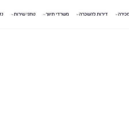
מכירה
דירות להשכרה
משרדי תיווך
נותני שירות
נד