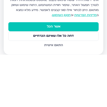
אתר רשות היחיד עושה שימוש בקבצי Cookie ובטכנולוגיות דומות
לצורך תפעול האתר, שיפור חוויית המשתמש, ניתוח שימוש ושיווק
מותאם.
ניתן לבחור אילו סוגי קבצים לאפשר. מידע מלא נמצא
ב
מדיניות הפרטיות
וב
תקנון השימוש
.
אשר הכל
דחה כל אלו שאינם הכרחיים
התאם אישית
נכסים נוספים
בצפת
הנרקיס, צפת
מצפה האגם 8, צפת