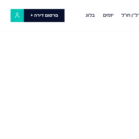
ל"ן חו"ל
יזמים
בלוג
פרסום דירה +