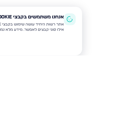
אנחנו משתמשים בקבצי Cookie
אתר רשות היחיד עושה שימוש בקבצי Cookie ובטכנולוגיות דומות לצורך תפעול האתר, שיפור חוויית המשתמש, ניתוח שימוש ושיווק מותאם.
אילו סוגי קבצים לאפשר. מידע מלא נמ
נכסים נוספים
בצפת
הנרקיס, צפת
מצפה האגם 8, 