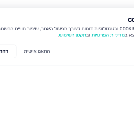
צא ב
מדיניות הפרטיות
וב
תקנון השימוש
.
התאם אישית
דחה 
צפת
הר ארבל 21, צפת