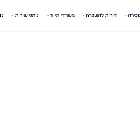
מכירה
דירות להשכרה
משרדי תיווך
נותני שירות
נד