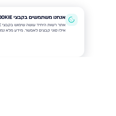
אנחנו משתמשים בקבצי Cookie
אתר רשות היחיד עושה שימוש בקבצי Cookie ובטכנולוגיות דומות לצורך תפעול האתר, שיפור חוויית המשתמש, ניתוח שימוש ושיווק מותאם.
אילו סוגי קבצים לאפשר. מידע מלא נמ
נכסים נוספים
בצפת
הנרקיס, צפת
מצפה האגם 8, 