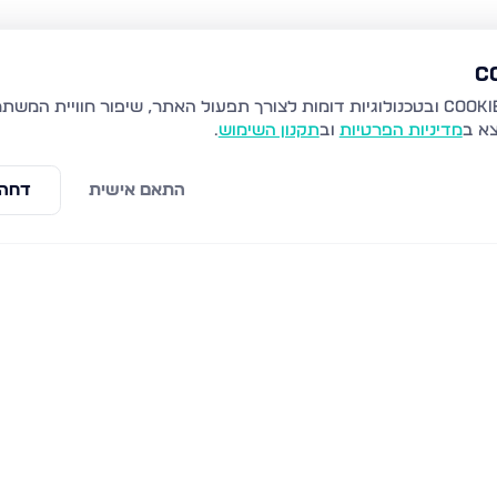
צא ב
מדיניות הפרטיות
וב
תקנון השימוש
.
התאם אישית
דחה 
צפת
הר ארבל 21, צפת