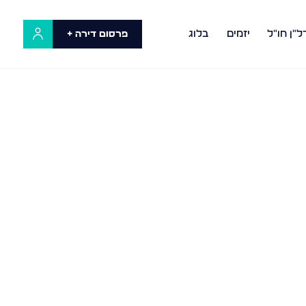
ל"ן חו"ל
יזמים
בלוג
פרסום דירה +