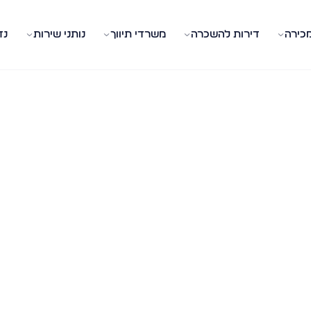
מכירה
דירות להשכרה
משרדי תיווך
נותני שירות
נד