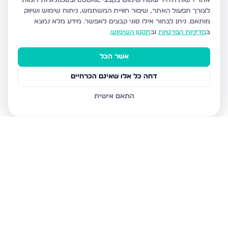
אתר רשות היחיד עושה שימוש בקבצי Cookie ובטכנולוגיות דומות
לצורך תפעול האתר, שיפור חוויית המשתמש, ניתוח שימוש ושיווק
מותאם.
ניתן לבחור אילו סוגי קבצים לאפשר. מידע מלא נמצא
ב
מדיניות הפרטיות
וב
תקנון השימוש
.
אשר הכל
דחה כל אלו שאינם הכרחיים
התאם אישית
נכסים נוספים
בצפת
הנרקיס, צפת
מצפה האגם 8, צפת