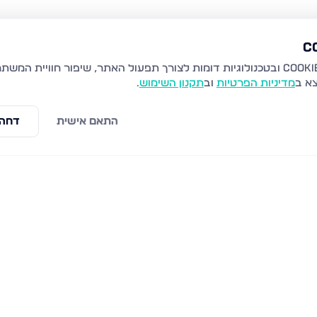
צא ב
מדיניות הפרטיות
וב
תקנון השימוש
.
התאם אישית
דחה 
ת
חיל הנדסה 70, נתיבות