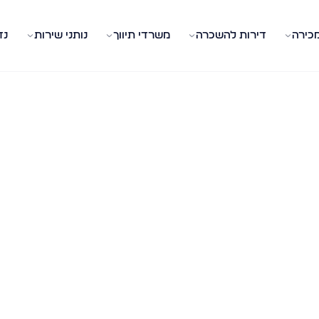
מכירה
דירות להשכרה
משרדי תיווך
נותני שירות
נד