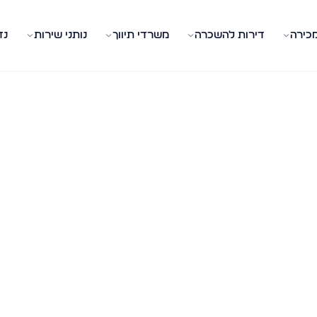
מכירה
דירות להשכרה
משרדי תיווך
נותני שירות
נד