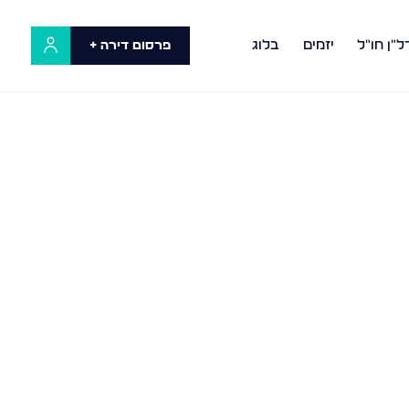
ל"ן חו"ל
יזמים
בלוג
פרסום דירה +