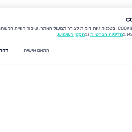
צא ב
מדיניות הפרטיות
וב
תקנון השימוש
.
התאם אישית
דחה 
א שאול 1, שדרות
הרב יהודה חיימב 1, שדרות