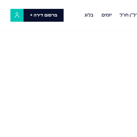
ל"ן חו"ל
יזמים
בלוג
פרסום דירה +