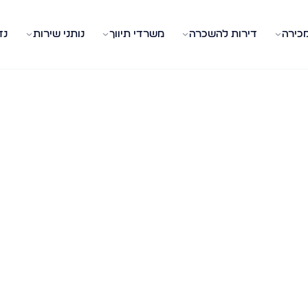
מכירה
דירות להשכרה
משרדי תיווך
נותני שירות
נד