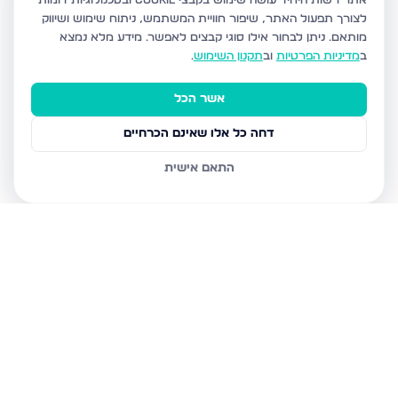
אתר רשות היחיד עושה שימוש בקבצי Cookie ובטכנולוגיות דומות
לצורך תפעול האתר, שיפור חוויית המשתמש, ניתוח שימוש ושיווק
מותאם.
ניתן לבחור אילו סוגי קבצים לאפשר. מידע מלא נמצא
ב
מדיניות הפרטיות
וב
תקנון השימוש
.
אשר הכל
דחה כל אלו שאינם הכרחיים
התאם אישית
נכסים נוספים
בשדרות
הרב אבא אבוחצירה 5, שדרות
הרב בן ציון אבא שאול 1, שדרות