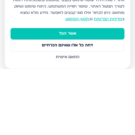
אתר רשות היחיד עושה שימוש בקבצי Cookie ובטכנולוגיות דומות
לצורך תפעול האתר, שיפור חוויית המשתמש, ניתוח שימוש ושיווק
מותאם.
ניתן לבחור אילו סוגי קבצים לאפשר. מידע מלא נמצא
ב
מדיניות הפרטיות
וב
תקנון השימוש
.
אשר הכל
דחה כל אלו שאינם הכרחיים
התאם אישית
נכסים נוספים
בירושלים
חיים מיכל מיכלין 6, ירושלים
הרב עוזיאל 58, ירושלים