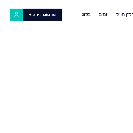
ל"ן חו"ל
יזמים
בלוג
פרסום דירה +