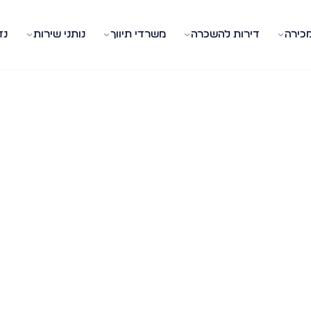
מכירה
דירות להשכרה
משרדי תיווך
נותני שירות
נד