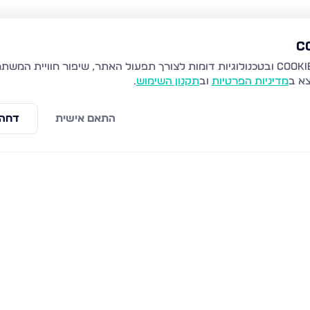
צא ב
מדיניות הפרטיות
וב
תקנון השימוש
.
התאם אישית
דחה 
ת
חיל הנדסה 70, נתיבות